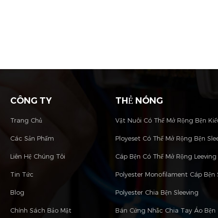
CÔNG TY
THẺ NÓNG
Trang Chủ
Các Sản Phẩm
Ployeset Có Thể Mở Rộng Bện Sle
Liên Hệ Chúng Tôi
Cáp Bện Có Thể Mở Rộng Leeving
Tin Tức
Polyester Monofilament Cáp Bện 
Blog
Polyester Chia Bện Sleeving
Chính Sách Bảo Mật
Bán Cứng Nhắc Chia Tay Áo Bện