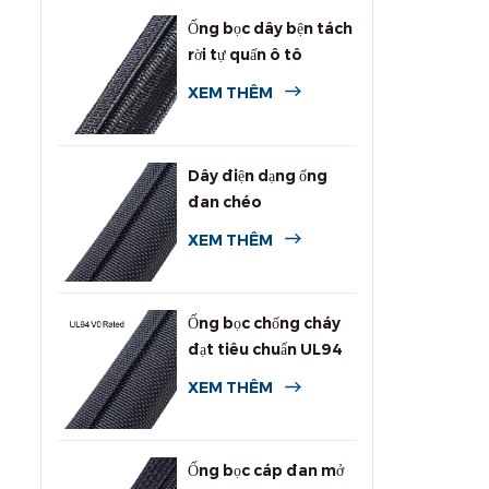
Ống bọc dây bện tách
rời tự quấn ô tô
XEM THÊM
Dây điện dạng ống
đan chéo
XEM THÊM
Ống bọc chống cháy
đạt tiêu chuẩn UL94
V0
XEM THÊM
Ống bọc cáp đan mở