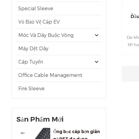
Special Sleeve
Đầu
Vỏ Bảo Vệ Cáp EV
Móc Và Dây Buộc Vòng
Dải kh
PP ho
Máy Dệt Dây
vít th
chống
Cáp Tuyến
thể đứ
Office Cable Management
Fire Sleeve
Sản Phẩm Mới
Ống bọc cáp bện giãn