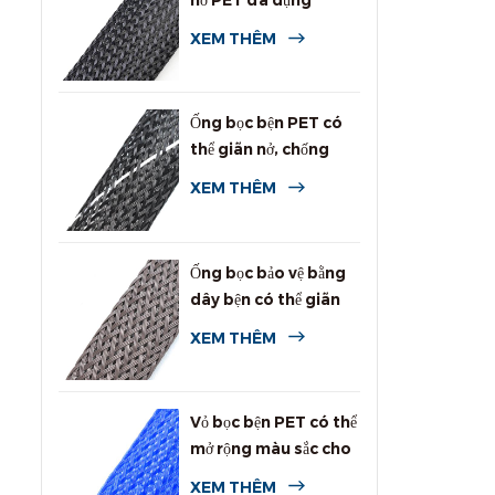
nở PET đa dụng
XEM THÊM
Ống bọc bện PET có
thể giãn nở, chống
cháy cao
XEM THÊM
Ống bọc bảo vệ bằng
dây bện có thể giãn
nở chống gặm nhấm
XEM THÊM
Vỏ bọc bện PET có thể
mở rộng màu sắc cho
cáp
XEM THÊM