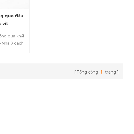
ng qua đầu
 vít
ông qua khối
o Nhà ở cách
ồng thau + Vít
 125 ℃. Nó áp
sáng, thiết bị
ung cấp điện,
Tổng cộng
1
trang
hiều hơn nữa.