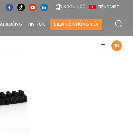
NGÔN NGỮ :
TIẾNG VIỆT
ẢI XUỐNG
TIN TỨC
LIÊN HỆ CHÚNG TÔI