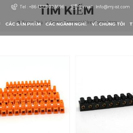
TÌM KIẾM
Tel :
+86-13215023696
E-mail :
Info@mj-ist.com
Screw-Terminal-Wire-Connectors
Trang Chủ
Ủ
CÁC SẢN PHẨM
CÁC NGÀNH NGHỀ
VỀ CHÚNG TÔI
T