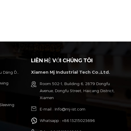
LIÊN HỆ VỚI CHÚNG TÔI
Xiamen Mj Industrial Tech Co.,Ltd.
Vật Nuôi Có Thể Mở Rộng Bện Kiểu Dáng Đẹp
eving
Room 502-1, Building 6, 2879 Dongfu
Avenue, Dongfu Street, Haicang District,
Xiamen
Sleeving
E-mail :
Info@mj-ist.com
Whatsapp :
+86 13215023696