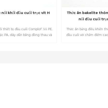
 nối khối đầu cuối trục vít H
Thức ăn bakelite thô
nối đầu cuối trục
ối thiết bị đầu cuối Complof .Vỏ PE,
Thức ăn bảng điều khiển th
ặc PA, dây dẫn bằng đồng thau và
đầu cuối với chấm điểm ca
ép mạ kẽm, có tính năng cách nhiệt,
nhiệt Bakelite + Mạ niken Đ
 ăn mòn và mòn Kháng sức; Họ .Có
mạ kẽm, chịu nhiệt lên tới
ng nhiệt độ giữa âm 40 đến 150 độ
dụng cho liên kết đèn chiếu 
C, có điện đẹp Độ dẫn điện.
gia dụng, điều khiển điện, c
bảo trì điện, máy móc và n